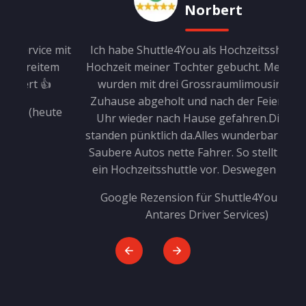
Norbert
 mit
Ich habe Shuttle4You als Hochzeitsshuttle bei
Kur
m
Hochzeit meiner Tochter gebucht. Meine Gäste
f
wurden mit drei Grossraumlimousinen von
hab
Zuhause abgeholt und nach der Feier um 1.30
Pr
te
Uhr wieder nach Hause gefahren.Die Autos
standen pünktlich da.Alles wunderbar geklappt.
Saubere Autos nette Fahrer. So stellt man sich
ein Hochzeitsshuttle vor. Deswegen 5 Sterne
G
Google Rezension für Shuttle4You (heute
Antares Driver Services)