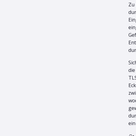
Zu 
dur
Ein
ein
Gef
Ent
dur
Sic
die
TLS
Eck
zwi
wod
gew
dur
ein