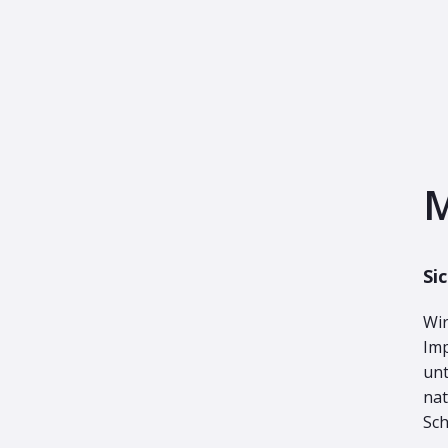
M
Si
Wir
Imp
unt
nat
Sch